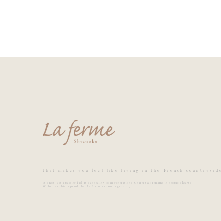
that makes you feel like living in the French countrysid
It's not just a passing fad, it's appealing to all generations. Charm that remains in people's hearts.
We believe this is proof that La Ferme's charm is genuine.